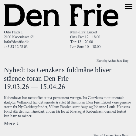
Oslo Plads 1
Man-Tirs: Lukket
2100 København Ø
Ons-Fre: 12 – 18.00
info@denfrie.dk
Tor: 12 – 20.00
+45 33 12 28 03
Lør-Søn: 10 – 18.00
Photo by Anders Sune Berg
Nyhed: Isa Genzkens fuldmåne bliver
stående foran Den Frie
19.03.26 — 15.04.26
København har netop fået et nyt permanent vartegn. Isa Genzkens monumentale
skulptur Vollmond har det seneste år stået til låns foran Den Frie. Takket være generøs
støtte fra Ny Carlsbergfondet, Villum Fonden samt Aage og Johanne Louis-Hansens
Fond står det nu måneklart, at den får lov at blive, og at København dermed fortsat
kan have to måner.
Mere ↓
Foto af Anders Sune Berg