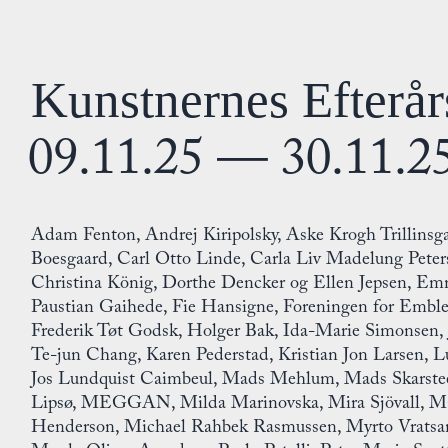
Kunstnernes Efterår
09.11.25 — 30.11.2
Adam Fenton, Andrej Kiripolsky, Aske Krogh Trillinsga
Boesgaard, Carl Otto Linde, Carla Liv Madelung Peters
Christina König, Dorthe Dencker og Ellen Jepsen, 
Paustian Gaihede, Fie Hansigne, Foreningen for Embl
Frederik Tøt Godsk, Holger Bak, Ida-Marie Simonsen,
Te-jun Chang, Karen Pederstad, Kristian Jon Larsen, L
Jos Lundquist Caimbeul, Mads Mehlum, Mads Skarste
Lipsø, MEGGAN, Milda Marinovska, Mira Sjövall, M
Henderson, Michael Rahbek Rasmussen, Myrto Vratsan