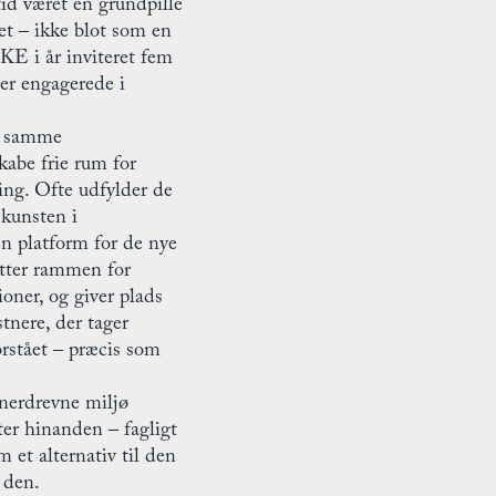
tid været en grundpille
t – ikke blot som en
KE i år inviteret fem
er engagerede i
de samme
abe frie rum for
ling. Ofte udfylder de
skunsten i
en platform for de nye
ætter rammen for
ioner, og giver plads
stnere, der tager
orstået – præcis som
nerdrevne miljø
ter hinanden – fagligt
m et alternativ til den
 den.