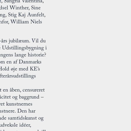
, Sangría Valentina,
dsel Winther, Sine
ng, Stig Kaj Aunfelt,
nfor, William Niels
-års jubilæum. Vil du
e Udstillingsbygning i
ingens lange historie?
 om en af Danmarks
 Hold øje med KE’s
terårsudstillings
t en åben, censureret
nicitet og baggrund –
ret kunstnernes
unstnere. Den har
nde samtidskunst og
udveksle idéer,