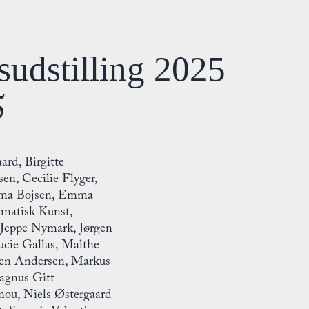
sudstilling 2025
5
ard, Birgitte
en, Cecilie Flyger,
Emma Bojsen, Emma
ematisk Kunst,
 Jeppe Nymark, Jørgen
ucie Gallas, Malthe
en Andersen, Markus
agnus Gitt
ou, Niels Østergaard