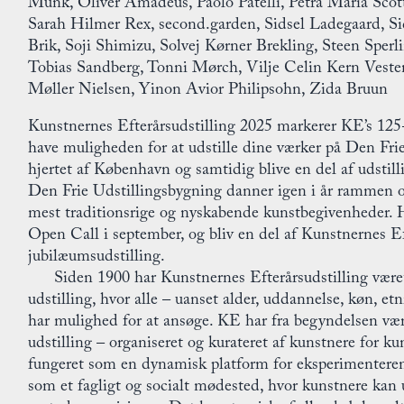
Munk, Oliver Amadeus, Paolo Patelli, Petra Maria Scott
Sarah Hilmer Rex, second.garden, Sidsel Ladegaard, Si
Brik, Soji Shimizu, Solvej Kørner Brekling, Steen Sperli
Tobias Sandberg, Tonni Mørch, Vilje Celin Kern Veste
Møller Nielsen, Yinon Avior Philipsohn, Zida Bruun
Kunstnernes Efterårsudstilling 2025 markerer KE’s 125
have muligheden for at udstille dine værker på Den Fri
hjertet af København og samtidig blive en del af udstill
Den Frie Udstillingsbygning danner igen i år rammen
mest traditionsrige og nyskabende kunstbegivenheder.
Open Call i september, og bliv en del af Kunstnernes Ef
jubilæumsudstilling.
Siden 1900 har Kunstnernes Efterårsudstilling være
udstilling, hvor alle – uanset alder, uddannelse, køn, et
har mulighed for at ansøge. KE har fra begyndelsen væ
udstilling – organiseret og kurateret af kunstnere for k
fungeret som en dynamisk platform for eksperimentere
som et fagligt og socialt mødested, hvor kunstnere kan 