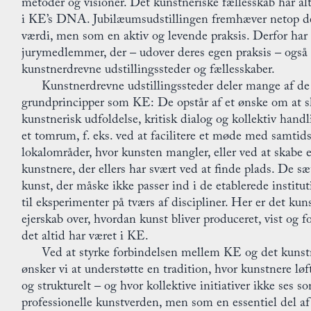
metoder og visioner. Det kunstneriske fællesskab har al
i KE’s DNA. Jubilæumsudstillingen fremhæver netop de
værdi, men som en aktiv og levende praksis. Derfor har 
jurymedlemmer, der – udover deres egen praksis – også 
kunstnerdrevne udstillingssteder og fællesskaber.
Kunstnerdrevne udstillingssteder deler mange af 
grundprincipper som KE: De opstår af et ønske om at sk
kunstnerisk udfoldelse, kritisk dialog og kollektiv hand
et tomrum, f. eks. ved at facilitere et møde med samtid
lokalområder, hvor kunsten mangler, eller ved at skabe 
kunstnere, der ellers har svært ved at finde plads. De s
kunst, der måske ikke passer ind i de etablerede institut
til eksperimenter på tværs af discipliner. Her er det kun
ejerskab over, hvordan kunst bliver produceret, vist og f
det altid har været i KE.
Ved at styrke forbindelsen mellem KE og det kunst
ønsker vi at understøtte en tradition, hvor kunstnere løf
og strukturelt – og hvor kollektive initiativer ikke ses so
professionelle kunstverden, men som en essentiel del af