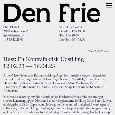
Oslo Plads 1
Man-Tirs: Lukket
2100 København Ø
Ons-Fre: 12 – 18.00
info@denfrie.dk
Tor: 12 – 20.00
+45 33 12 28 03
Lør-Søn: 10 – 18.00
Photo: Malle Madsen
Høst: En Kontrafaktisk Udstilling
12.02.23 — 16.04.23
Anne-Mette Schultz & Rasmus Røhling, Asger Jorn, Astrid Svangren, Benedikte
Bjerre, Carl-Henning Pedersen, Claus Hugo Nielsen, Else Alfelt, Ernest Mancoba,
Henry Heerup, Kasper Akhøj & Tamar Guimarães, Maria Wæhrens, Mette
Rasmussen, Morten Knudsen, Saskia Te Nicklin, Sonja Ferlov Mancoba & Søren
Andreasen.
Med trolde, nisser og mytiske skabninger og inspireret af vitalistiske strømninger
stræbte kunstnergruppen Høst mod at udvide grænserne for liv og frihed i en tid, hvor
ødelæggelse af alt liv på planeten pludselig var blevet en reel mulighed. I vores egen tid
stiller spørgsmålet om liv og frihed sig igen som en følge af samfundets fragmentering
og krisetilstand. Hvordan ser frihed ud i dag – hvis den da findes og ikke blot er utopi?