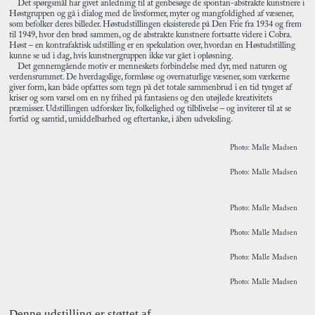
Det spørgsmål har givet anledning til at genbesøge de spontan-abstrakte kunstnere i
Høstgruppen og gå i dialog med de livsformer, myter og mangfoldighed af væsener,
som befolker deres billeder. Høstudstillingen eksisterede på Den Frie fra 1934 og frem
til 1949, hvor den brød sammen, og de abstrakte kunstnere fortsatte videre i Cobra.
Høst – en kontrafaktisk udstilling er en spekulation over, hvordan en Høstudstilling
kunne se ud i dag, hvis kunstnergruppen ikke var gået i opløsning.
Det gennemgående motiv er menneskets forbindelse med dyr, med naturen og
verdensrummet. De hverdagslige, formløse og overnaturlige væsener, som værkerne
giver form, kan både opfattes som tegn på det totale sammenbrud i en tid tynget af
kriser og som varsel om en ny frihed på fantasiens og den utøjlede kreativitets
præmisser. Udstillingen udforsker liv, folkelighed og tilblivelse – og inviterer til at se
fortid og samtid, umiddelbarhed og eftertanke, i åben udveksling.
Photo: Malle Madsen
Photo: Malle Madsen
Photo: Malle Madsen
Photo: Malle Madsen
Photo: Malle Madsen
Photo: Malle Madsen
Denne udstilling er støttet af