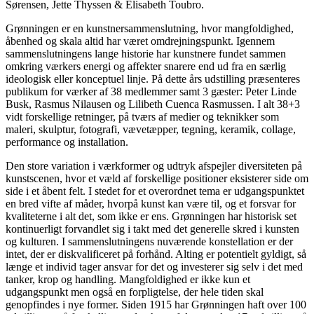
Sørensen, Jette Thyssen & Elisabeth Toubro.
Grønningen er en kunstnersammenslutning, hvor mangfoldighed,
åbenhed og skala altid har været omdrejningspunkt. Igennem
sammenslutningens lange historie har kunstnere fundet sammen
omkring værkers energi og affekter snarere end ud fra en særlig
ideologisk eller konceptuel linje. På dette års udstilling præsenteres
publikum for værker af 38 medlemmer samt 3 gæster: Peter Linde
Busk, Rasmus Nilausen og Lilibeth Cuenca Rasmussen. I alt 38+3
vidt forskellige retninger, på tværs af medier og teknikker som
maleri, skulptur, fotografi, vævetæpper, tegning, keramik, collage,
performance og installation.
Den store variation i værkformer og udtryk afspejler diversiteten på
kunstscenen, hvor et væld af forskellige positioner eksisterer side om
side i et åbent felt. I stedet for et overordnet tema er udgangspunktet
en bred vifte af måder, hvorpå kunst kan være til, og et forsvar for
kvaliteterne i alt det, som ikke er ens. Grønningen har historisk set
kontinuerligt forvandlet sig i takt med det generelle skred i kunsten
og kulturen. I sammenslutningens nuværende konstellation er der
intet, der er diskvalificeret på forhånd. Alting er potentielt gyldigt, så
længe et individ tager ansvar for det og investerer sig selv i det med
tanker, krop og handling. Mangfoldighed er ikke kun et
udgangspunkt men også en forpligtelse, der hele tiden skal
genopfindes i nye former. Siden 1915 har Grønningen haft over 100