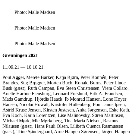
Photo: Malle Madsen
Photo: Malle Madsen
Photo: Malle Madsen
Grønningen 2021
11.09.21 — 10.10.21
Poul Agger, Merete Barker, Katja Bjørn, Peter Bonnén, Peter
Brandes, Stig Brøgger, Morten Buch, Ronald Burns, Peter Linde
Busk (gæst), Ruth Campau, Eva Steen Christensen, Viera Collaro,
Anette Harboe Flensburg, Leonard Forslund, Erik A. Frandsen,
Mads Gamdrup, Hjördis Haack, Ib Monrad Hansen, Lone Høyer
Hansen, Nicolai Howalt, Kristofer Hultenberg, Poul Janus Ipsen,
Astrid Kruse Jensen, Kirsten Justesen, Anita Jørgensen, Eske Kath,
Eva Koch, Karin Lorentzen, Lise Malinovsky, Søren Martinsen,
Michael Mørk, Mie Mørkeberg, Tina Maria Nielsen, Rasmus
Nilausen (gæst), Hans Pauli Olsen, Lilibeth Cuenca Rasmussen
(gæst), Trine Søndergaard, Arne Haugen Sørensen, Jørgen Haugen