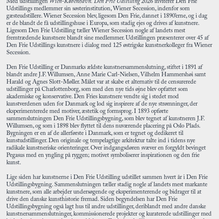
Med udstillingen
Wien-København. Den Frie Udstilling
2026 inviterer Den Frie
Udstillings medlemmer sin søsterinstitution, Wiener Secession, indenfor som
gæsteudstillere. Wiener Secession blev, ligesom Den Frie, dannet i 1890’erne, og i dag
er de blandt de få udstillingshuse i Europa, som stadig ejes og drives af kunstnere.
Ligesom Den Frie Udstilling tæller Wiener Secession nogle af landets mest
fremtrædende kunstnere blandt sine medlemmer. Udstillingen præsenterer over 45 af
Den Frie Udstillings kunstnere i dialog med 125 østrigske kunstnerkolleger fra Wiener
Secession.
Den Frie Udstilling er Danmarks ældste kunstnersammenslutning, stiftet i 1891 af
blandt andre J.F. Willumsen, Anne Marie Carl-Nielsen, Vilhelm Hammershøi samt
Harald og Agnes Slott-Møller. Målet var at skabe et alternativ til de censurerede
udstillinger på Charlottenborg, som med den nye tids øjne blev opfattet som
akademiske og konservative. Den Fries kunstnere vendte sig i stedet mod
kunstverdenen uden for Danmark og lod sig inspirere af de nye strømninger, der
eksperimenterede med motiver, æstetik og formsprog. I 1893 opførte
sammenslutningen Den Frie Udstillingsbygning, som blev tegnet af kunstneren J.F.
Willumsen, og som i 1898 blev flyttet til dens nuværende placering på Oslo Plads.
Bygningen er en af de allerførste i Danmark, som er tegnet og dedikeret til
kunstudstillinger. Den originale og tempelagtige arkitektur talte ind i tidens nye
radikale kunstneriske orienteringer. Over indgangsdøren svæver en forgyldt bevinget
Pegasus med en yngling på ryggen; motivet symboliserer inspirationen og den frie
kunst.
Lige siden har kunstnerne i Den Frie Udstilling udstillet sammen hvert år i Den Frie
Udstillingsbygning. Sammenslutningen tæller stadig nogle af landets mest markante
kunstnere, som alle arbejder undersøgende og eksperimenterende og bidrager til at
drive den danske kunsthistorie fremad. Siden begyndelsen har Den Frie
Udstillingsbygning også lagt hus til andre udstillinger, deriblandt med andre danske
kunstnersammenslutninger, kommissionerede projekter og kuraterede udstillinger med