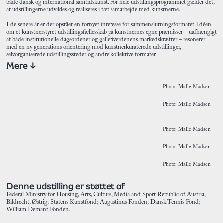
både dansk og international samtidskunst. For hele udstillingsprogrammet gælder det,
at udstillingerne udvikles og realiseres i tæt samarbejde med kunstnerne.
I de senere år er der opstået en fornyet interesse for sammenslutningsformatet. Idéen
om et kunstnerstyret udstillingsfællesskab på kunstnernes egne præmisser – uafhængigt
af både institutionelle dagsordener og galleriverdenens markedskræfter – resonerer
med en ny generations orientering mod kunstnerkuraterede udstillinger,
selvorganiserede udstillingssteder og andre kollektive formater.
Mere ↓
Photo: Malle Madsen
Photo: Malle Madsen
Photo: Malle Madsen
Photo: Malle Madsen
Photo: Malle Madsen
Denne udstilling er støttet af
Federal Ministry for Housing, Arts, Culture, Media and Sport Republic of Austria,
Bildrecht, Østrig; Statens Kunstfond; Augustinus Fonden; Dansk Tennis Fond;
William Demant Fonden.